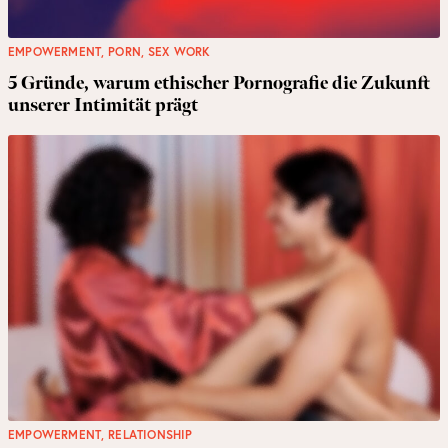
EMPOWERMENT
,
PORN
,
SEX WORK
5 Gründe, warum ethischer Pornografie die Zukunft
unserer Intimität prägt
EMPOWERMENT
,
RELATIONSHIP