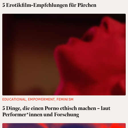
5 Erotikfilm-Empfehlungen für Pärchen
EDUCATIONAL
,
EMPOWERMENT
,
FEMINISM
5 Dinge, die einen Porno ethisch machen – laut
Performer*innen und Forschung