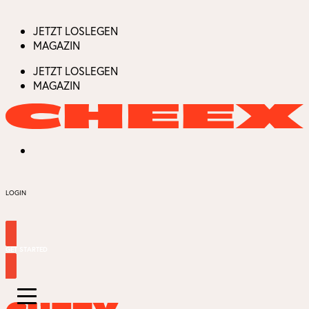
JETZT LOSLEGEN
MAGAZIN
JETZT LOSLEGEN
MAGAZIN
LOGIN
GET STARTED