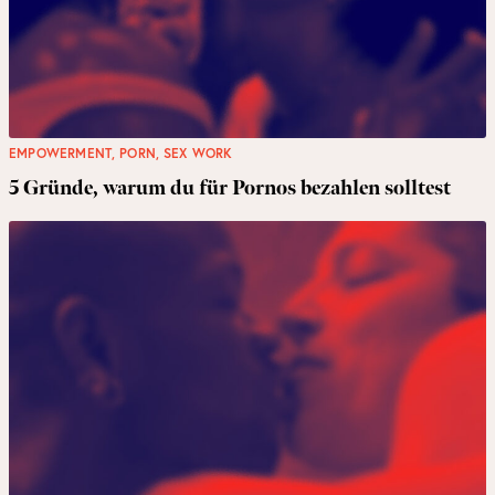
EMPOWERMENT
,
PORN
,
SEX WORK
5 Gründe, warum du für Pornos bezahlen solltest