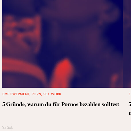
EMPOWERMENT
,
PORN
,
SEX WORK
5 Gründe, warum du für Pornos bezahlen solltest
Zurück