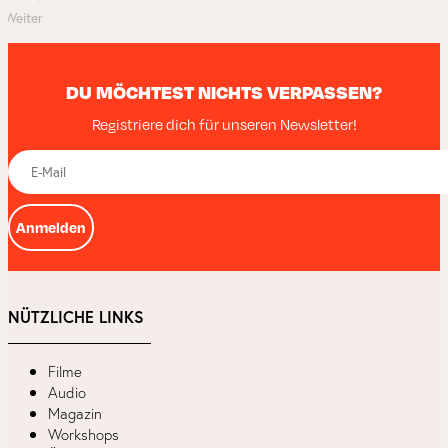
Weiter
DU MÖCHTEST NICHTS VERPASSEN?
Registriere dich für unseren Newsletter!
Anmelden
NÜTZLICHE LINKS
Filme
Audio
Magazin
Workshops