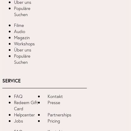
Über uns
Populäre
Suchen
Filme
Audio
Magazin
Workshops
Über uns
Populäre
Suchen
SERVICE
FAQ
Kontakt
Redeem Gift
Presse
Card
Helpcenter
Partnerships
Jobs
Pricing