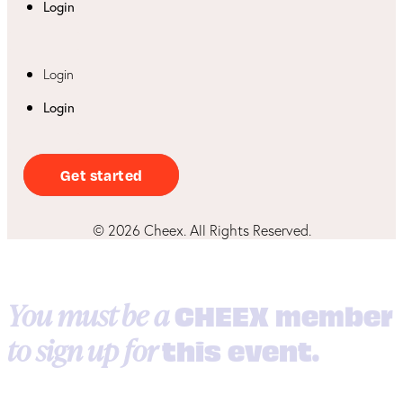
Login
Login
Login
Get started
©
2026
Cheex. All Rights Reserved.
You must be a
CHEEX member
to sign up for
this event.