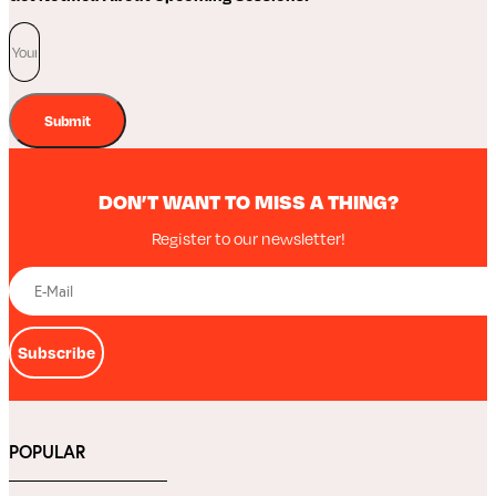
Submit
DON’T WANT TO MISS A THING?
Register to our newsletter!
Subscribe
POPULAR