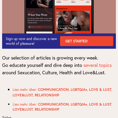
Sign up now and discover a new
GET STARTED
world of pleasure!
Our selection of articles is growing every week.
Go educate yourself and dive deep into
several topics
around Sexucation, Culture, Health and Love&Lust.
Lies mehr über:
COMMUNICATION
,
LGBTQIA+
,
LOVE & LUST
,
LOVE&LUST
,
RELATIONSHIP
Lies mehr über:
,
,
,
COMMUNICATION
LGBTQIA+
LOVE & LUST
,
LOVE&LUST
RELATIONSHIP
Teilen