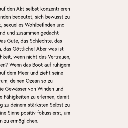
auf den Akt selbst konzentrieren
inden bedeutet, sich bewusst zu
t, sexuelles Wohlbefinden und
sind und zusammen gedacht
Das Gute, das Schlechte, das
 das Göttliche! Aber was ist
hkeit, wenn nicht das Vertrauen,
iten? Wenn das Boot auf ruhigem
h auf dem Meer und zieht seine
rum, deinen Ozean so zu
 die Gewässer von Winden und
 Fähigkeiten zu erlernen, damit
 zu deinem stärksten Selbst zu
ine Sinne positiv fokussierst, um
en zu ermöglichen.