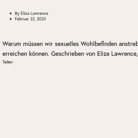
By
Eliza Lawrence
Februar 22, 2023
Warum müssen wir sexuelles Wohlbefinden anstreb
erreichen können. Geschrieben von Eliza Lawrence
Teilen