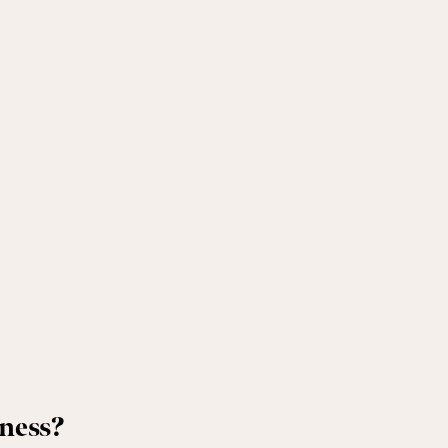
lness?