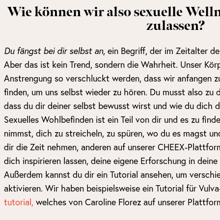
Wie können wir also sexuelle Well
zulassen?
Du fängst bei dir selbst an
, ein Begriff, der im Zeitalter 
Aber das ist kein Trend, sondern die Wahrheit. Unser Kö
Anstrengung so verschluckt werden, dass wir anfangen zu 
finden, um uns selbst wieder zu hören. Du musst also zu di
dass du dir deiner selbst bewusst wirst und wie du dich 
Sexuelles Wohlbefinden ist ein Teil von dir und es zu find
nimmst, dich zu streicheln, zu spüren, wo du es magst u
dir die Zeit nehmen, anderen auf unserer CHEEX-Plattfo
dich inspirieren lassen, deine eigene Erforschung in deine
Außerdem kannst du dir ein Tutorial ansehen, um verschi
aktivieren. Wir haben beispielsweise ein Tutorial für Vulv
tutorial,
welches von Caroline Florez auf unserer Plattform