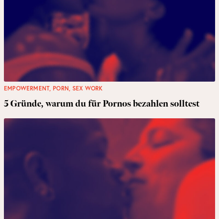
EMPOWERMENT
,
PORN
,
SEX WORK
5 Gründe, warum du für Pornos bezahlen solltest