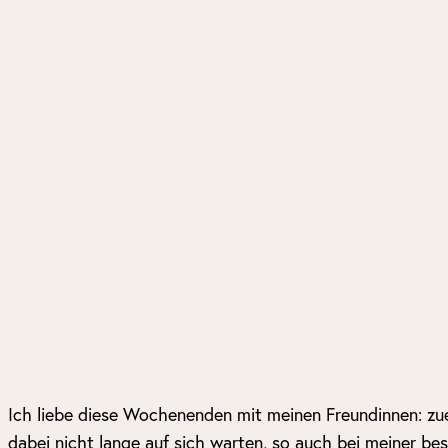
Ich liebe diese Wochenenden mit meinen Freundinnen: zuers
dabei nicht lange auf sich warten, so auch bei meiner be