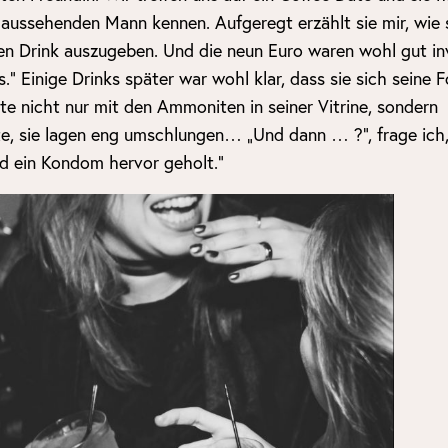
ssehenden Mann kennen. Aufgeregt erzählt sie mir, wie sic
inen Drink auszugeben. Und die neun Euro waren wohl gut in
“ Einige Drinks später war wohl klar, dass sie sich seine
te nicht nur mit den Ammoniten in seiner Vitrine, sonder
rte, sie lagen eng umschlungen… „Und dann … ?“, frage ich,
d ein Kondom hervor geholt.“