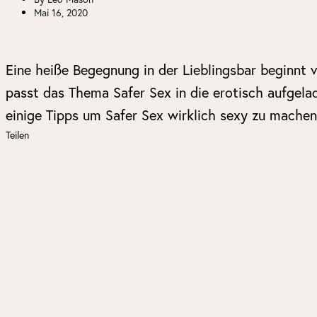
Mai 16, 2020
Eine heiße Begegnung in der Lieblingsbar beginnt 
passt das Thema Safer Sex in die erotisch aufgel
einige Tipps um Safer Sex wirklich sexy zu machen
Teilen