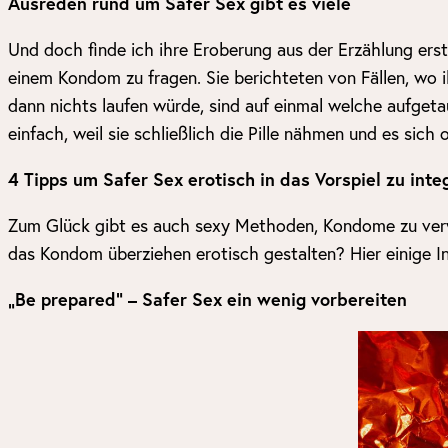
Ausreden rund um Safer Sex gibt es viele
Und doch finde ich ihre Eroberung aus der Erzählung ers
einem Kondom zu fragen. Sie berichteten von Fällen, wo i
dann nichts laufen würde, sind auf einmal welche aufget
einfach, weil sie schließlich die Pille nähmen und es sic
4 Tipps um Safer Sex erotisch in das Vorspiel zu inte
Zum Glück gibt es auch sexy Methoden, Kondome zu verwe
das Kondom überziehen erotisch gestalten? Hier einige In
„Be prepared“ – Safer Sex ein wenig vorbereiten