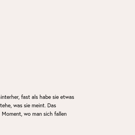
interher, fast als habe sie etwas
tehe, was sie meint. Das
m Moment, wo man sich fallen