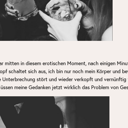
war mitten in diesem erotischen Moment, nach einigen Mi
Kopf schaltet sich aus, ich bin nur noch mein Körper und 
de Unterbrechung stört und wieder verkopft und vernünftig
ssen meine Gedanken jetzt wirklich das Problem von Gesc