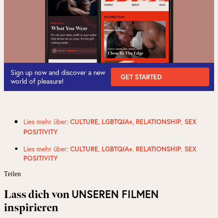
Sign up now and discover a new
GET STARTED
world of pleasure!
Lies mehr über:
CULTURE
,
LGBTQIA+
,
RELATIONSHIP
,
SEX
POSITIVITY
Lies mehr über:
,
,
,
CULTURE
LGBTQIA+
RELATIONSHIP
SEX
POSITIVITY
Teilen
UNSEREN FILMEN
Lass dich von
inspirieren