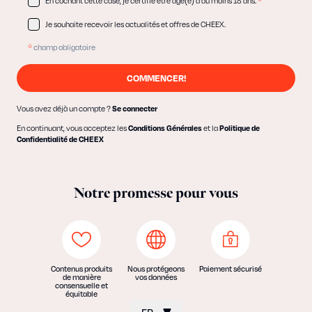
En cochant cette case, je certifie être âgé(e) d'au moins 18 ans.
*
Je souhaite recevoir les actualités et offres de CHEEX.
*
champ obligatoire
COMMENCER!
Vous avez déjà un compte ?
Se connecter
En continuant, vous acceptez les
et la
Conditions Générales
Politique de
Confidentialité de CHEEX
Notre promesse pour vous
Contenus produits
Nous protégeons
Paiement sécurisé
de manière
vos données
consensuelle et
équitable